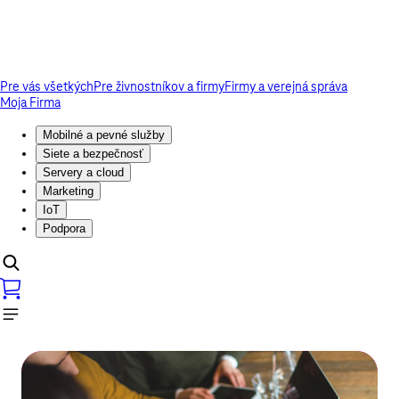
Pre vás všetkých
Pre živnostníkov a firmy
Firmy a verejná správa
Moja Firma
Mobilné a pevné služby
Siete a bezpečnosť
Servery a cloud
Marketing
IoT
Podpora