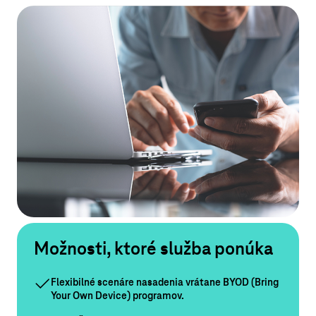
Možnosti, ktoré služba ponúka
Flexibilné scenáre nasadenia vrátane BYOD (Bring
Your Own Device) programov.