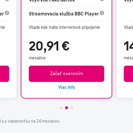
er
Streamovacia služba BBC Player
-
nie
Všade kde máte internetové pripojenie
Všad
20,91 €
1
mesačne
mes
Začať overením
Viac Info
a s viazanosťou na 24 mesiacov.