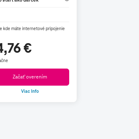
e kde máte internetové pripojenie
4,76 €
ačne
Začať overením
Viac Info