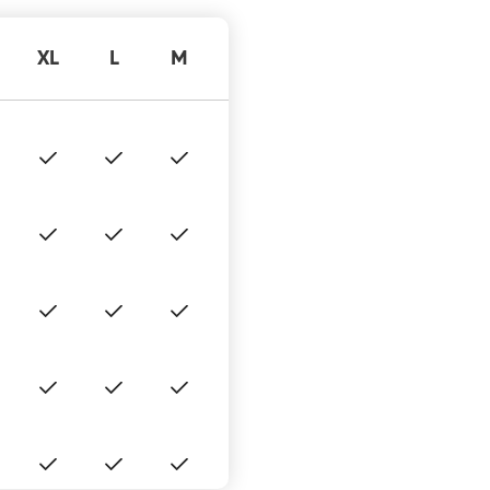
XL
L
M