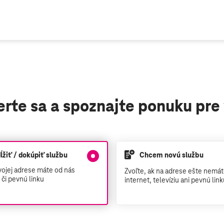
nájdete tu
rte sa a spoznajte ponuku pre
žiť / dokúpiť službu
Chcem novú službu
svojej adrese máte od nás
Zvoľte, ak na adrese ešte nemát
u či pevnú linku
internet, televíziu ani pevnú lin