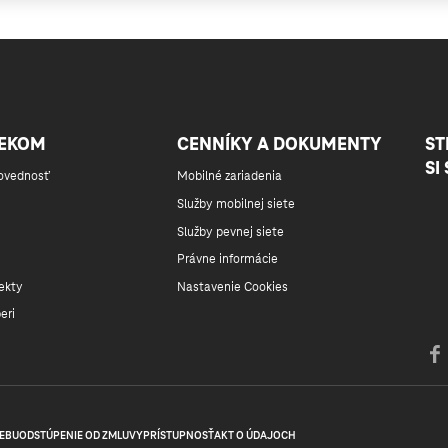
LEKOM
CENNÍKY A DOKUMENTY
ST
SI
ovednosť
Mobilné zariadenia
Služby mobilnej siete
Služby pevnej siete
Právne informácie
ekty
Nastavenie Cookies
eri
EBU
ODSTÚPENIE OD ZMLUVY
PRÍSTUPNOSŤ
AKT O ÚDAJOCH