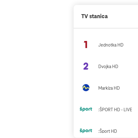
TV stanica
Jednotka HD
Dvojka HD
Markíza HD
:ŠPORT HD - LIVE
:Šport HD