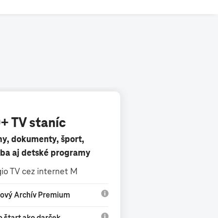
+ TV staníc
my, dokumenty, šport,
ba aj detské programy
io TV cez internet M
ňový Archív Premium
 štart ako darček