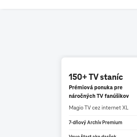
150+ TV staníc
Prémiová ponuka pre
náročných TV fanúšikov
Magio TV cez internet XL
7-dňový Archív Premium
Voyo štart ako darček