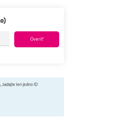
lo)
Overiť
, zadajte len jedno ID