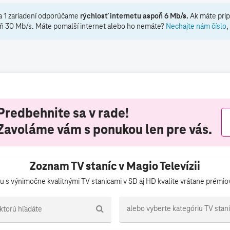
a 1 zariadení odporúčame
rýchlosť internetu aspoň 6 Mb/s.
Ak máte prip
ň 30 Mb/s. Máte pomalší internet alebo ho nemáte?
Nechajte nám číslo
,
Predbehnite sa v rade!
Zavoláme vám s ponukou len pre vás.
Zoznam TV staníc v Magio Televízii
avu s výnimočne kvalitnými TV stanicami v SD aj HD kvalite vrátane prémio
alebo vyberte kategóriu TV stan
 ktorú hľadáte