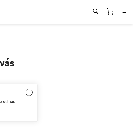
 vás
e od nás
ku