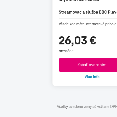
Streamovacia služba BBC Play
Všade kde máte internetové pripoje
26,03 €
mesačne
Začať overením
Viac Info
Všetky uvedené ceny sú vrátane DPH 