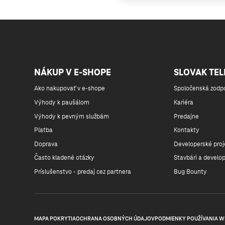
Markíza KRIMI HD
Markíza Klasik HD
NÁKUP V E-SHOPE
SLOVAK TE
Ako nakupovať v e-shope
Spoločenská zodp
Doma HD
Výhody k paušálom
Kariéra
Výhody k pevným službám
Predajne
JOJ HD
Platba
Kontakty
Doprava
Developerské proj
Často kladené otázky
Stavbári a develop
Plus HD
Príslušenstvo - predaj cez partnera
Bug Bounty
JOJ 24 HD
MAPA POKRYTIA
OCHRANA OSOBNÝCH ÚDAJOV
PODMIENKY POUŽÍVANIA W