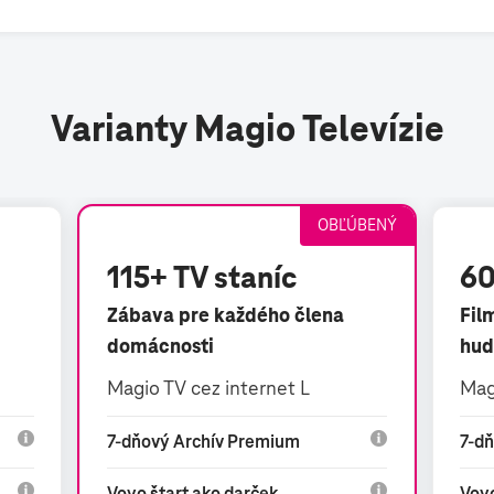
Varianty Magio Televízie
OBĽÚBENÝ
115+ TV staníc
60
Zábava pre každého člena
Fil
domácnosti
hud
Magio TV cez internet L
Mag
7-dňový Archív Premium
7-d
Voyo štart ako darček
Voyo