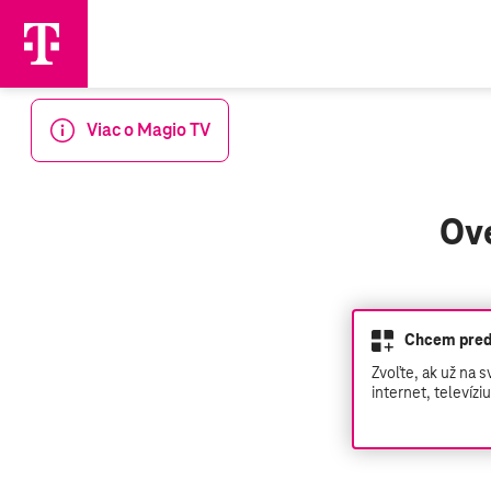
Viac o Magio TV
Ove
Chcem predĺ
Zvoľte, ak už na 
internet, televízi