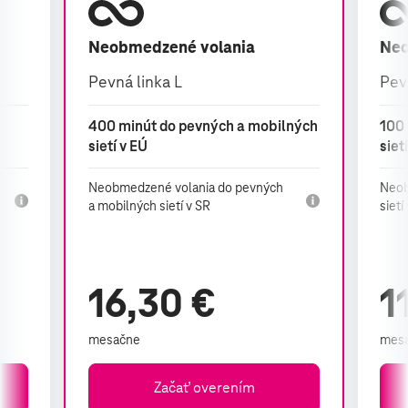
Neobmedzené volania
Neo
Pevná linka L
Pev
400 minút do pevných a mobilných
100 
sietí v EÚ
siet
Neobmedzené volania do pevných
Neob
a mobilných sietí v SR
sietí
16,30 €
1
mesačne
mes
Začať overením