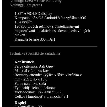
Nothing(D398) + CMF Buds 2 by
Nothing(Light green)
1.32" AMOLED display
Kompatibilné s OS Android 8.0 a vyšším a iOS
13 a vyšším
120 športových režimov s 5 inteligentnými
rozpoznávaniami aktivít a sledovanie zdravotných
funkcií
Kapacita baterie 305 mAH
Technické špecifikácie zariadenia
Konštrukcia
Farba ciferníka: Ash Grey
Materiál ciferníka: kov
Rozmery ciferníka (výška x šírka x hrúbka v
mm): 255 x 45 x 13,6
Farba náramku: šedá
Typ nabíjacieho konektora:
Vodeodolnost IPx7 a viac: IP68
Celková hmotnosť v gramoch: 48,1
Displej
Uhlopriečka: 1,32"