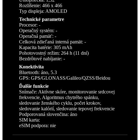
Rozlíšenie: 466 x 466
Typ displeja: AMOLED
Technické parametre
Procesor: -
Operačný systém: -
Operačná pamäť: -
Celková zdieľaná interná pamät: -
Kapacita batérie: 305 mAh
Pohotovostný režim: 264 h (11 dní)
Bezdrôtové nabíjanie: -
Konektivita
Bluetooth: áno, 5.3
GPS: GPS/GLONASS/Galileo/QZSS/Beidou
Ďalšie funkcie
Snímače: Aktívne skóre, monitorovanie srdcovej
frekvencie, Algoritmus chytrého spánku,
sledovanie ženského cyklu, počet krokov,
sledovanie kalórií, sledovanie tepovej frekvencie
Podporovaná slovenčina: áno
SIM karta:
eSIM podpora: nie