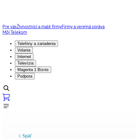
Pre vás
Živnostníci a malé firmy
Firmy a verejná správa
Môj Telekom
Telefóny a zariadenia
Volania
Internet
Televízia
Magenta 1 Biznis
Podpora
Späť