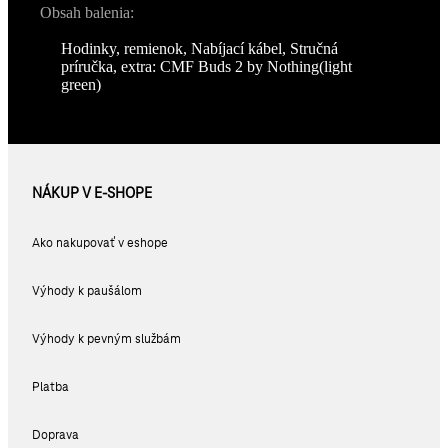
Obsah balenia:
Hodinky, remienok, Nabíjací kábel, Stručná
príručka, extra: CMF Buds 2 by Nothing(light
green)
NÁKUP V E-SHOPE
Ako nakupovať v eshope
Výhody k paušálom
Výhody k pevným službám
Platba
Doprava