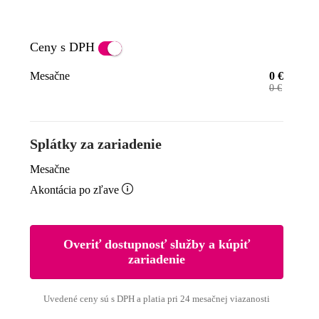
Ceny
s
DPH
Mesačne
0
€
0
€
Splátky za zariadenie
Mesačne

Akontácia po zľave
Overiť dostupnosť služby a kúpiť
zariadenie
Uvedené ceny sú s DPH a platia pri 24 mesačnej viazanosti