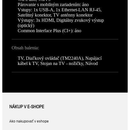
Párovanie s mobilným zariadením: áno
Vstupy: 1x USB-A, 1x Ethernet-LAN RJ-45,
Satelitný konektor, TV anténny konektor
Výstupy: 3x HDMI, Digitálny zvukový výstup
(optický)
Common Interface Plus (CI+): áno
Obsah balenia:
TV, Diaľkový ovládač (TM2240A), Napájací
kábel k TV, Stojan na TV - nožičky, Návod
NÁKUP V E-SHOPE
Ako nakupovať v eshope