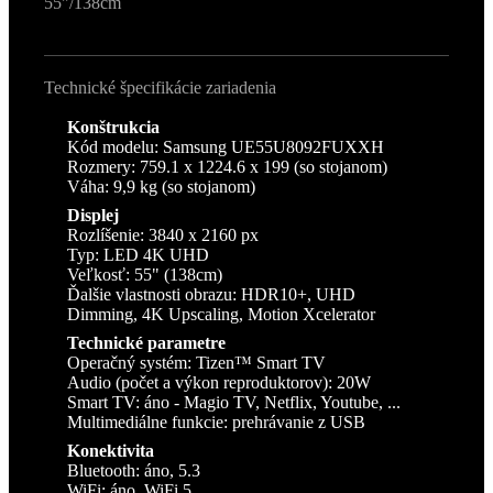
55"/138cm
Technické špecifikácie zariadenia
Konštrukcia
Kód modelu: Samsung UE55U8092FUXXH
Rozmery: 759.1 x 1224.6 x 199 (so stojanom)
Váha: 9,9 kg (so stojanom)
Displej
Rozlíšenie: 3840 x 2160 px
Typ: LED 4K UHD
Veľkosť: 55" (138cm)
Ďalšie vlastnosti obrazu: HDR10+, UHD
Dimming, 4K Upscaling, Motion Xcelerator
Technické parametre
Operačný systém: Tizen™ Smart TV
Audio (počet a výkon reproduktorov): 20W
Smart TV: áno - Magio TV, Netflix, Youtube, ...
Multimediálne funkcie: prehrávanie z USB
Konektivita
Bluetooth: áno, 5.3
WiFi: áno, WiFi 5