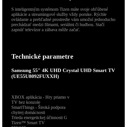
S inteligentným systémom Tizen máte svoje obľúbené
aplikácie a streamingové služby vždy poruke. Rýchle
ovládanie a prehľadné prostredie vám umožní jednoducho
prechádzať medzi filmami, seriálmi či hudbou. Stačí
zapnúť televízor a zábava môže začať.
Technické parametre
Samsung 55" 4K UHD Crystal UHD Smart TV
(UE55U8092FUXXH)
XBOX aplikácia - Hry priamo v
TV bez konzole
SmartThings - Široká podpora
chytrej domácnosti
Trieda energetickej účinnosti G
Tizen™ Smart TV