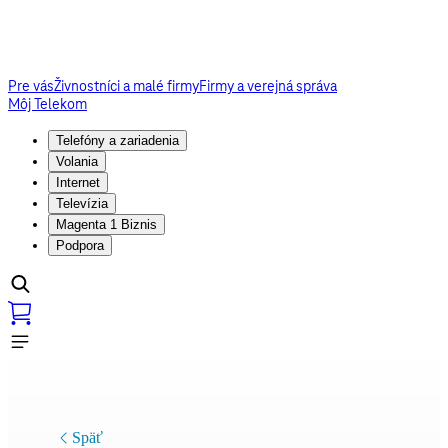
Pre vás
Živnostníci a malé firmy
Firmy a verejná správa
Môj Telekom
Telefóny a zariadenia
Volania
Internet
Televízia
Magenta 1 Biznis
Podpora
Späť