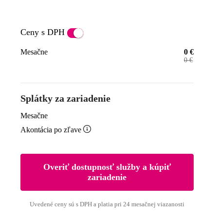
Ceny
s
DPH
Mesačne
0
€
0
€
Splátky za zariadenie
Mesačne

Akontácia po zľave
Overiť dostupnosť služby a kúpiť
zariadenie
Uvedené ceny sú s DPH a platia pri 24 mesačnej viazanosti