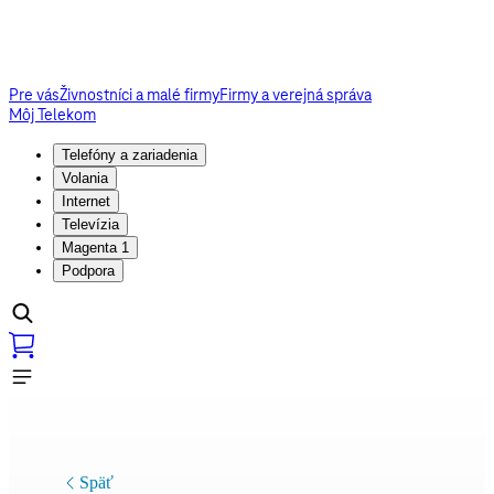
Pre vás
Živnostníci a malé firmy
Firmy a verejná správa
Môj Telekom
Telefóny a zariadenia
Volania
Internet
Televízia
Magenta 1
Podpora
Späť