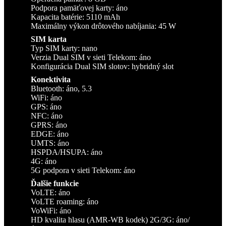
Podpora pamäťovej karty: áno
Kapacita batérie: 5110 mAh
Maximálny výkon drôtového nabíjania: 45 W
SIM karta
Typ SIM karty: nano
Verzia Dual SIM v sieti Telekom: áno
Konfigurácia Dual SIM slotov: hybridný slot
Konektivita
Bluetooth: áno, 5.3
WiFi: áno
GPS: áno
NFC: áno
GPRS: áno
EDGE: áno
UMTS: áno
HSPDA/HSUPA: áno
4G: áno
5G podpora v sieti Telekom: áno
Ďalšie funkcie
VoLTE: áno
VoLTE roaming: áno
VoWiFi: áno
HD kvalita hlasu (AMR-WB kodek) 2G/3G: áno/