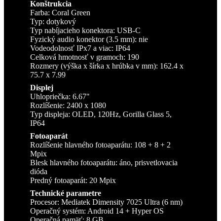
Konštrukcia
Farba: Coral Green
Typ: dotykový
Typ nabíjacieho konektora: USB-C
Fyzický audio konektor (3.5 mm): nie
Vodeodolnosť IPx7 a viac: IP64
Celková hmotnosť v gramoch: 190
Rozmery (výška x šírka x hrúbka v mm): 162.4 x
75.7 x 7.99
Displej
Uhlopriečka: 6.67"
Rozlíšenie: 2400 x 1080
Typ displeja: OLED, 120Hz, Gorilla Glass 5,
IP64
Fotoaparát
Rozlíšenie hlavného fotoaparátu: 108 + 8 + 2
Mpix
Blesk hlavného fotoaparátu: áno, prisvetlovacia
dióda
Predný fotoaparát: 20 Mpix
Technické parametre
Procesor: Mediatek Dimensity 7025 Ultra (6 nm)
Operačný systém: Android 14 + Hyper OS
Operačná pamäť: 8 GB