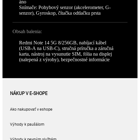
áno
Snímače: Pohybový senzor (akcelerometer, G-
senzor), Gyroskop, čítačka odtlačku prsta
Obsah balenia:
Redmi Note 14 5G 8/256GB, nabíjací kábel
(USB-A na USB-C), stručná príručka a záručná
karta, nástroj na vysunutie SIM, fólia na displej
(nalepená z výroby), bezpečnostné informácie
NÁKUP V E-SHOPE
Ako nakupovať v eshope
Výhody k paušálom
Výhody k pevným službám