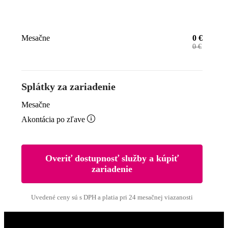
Mesačne
0
€
0
€
Splátky za zariadenie
Mesačne

Akontácia po zľave
Overiť dostupnosť služby a kúpiť
zariadenie
Uvedené ceny sú s DPH a platia pri 24 mesačnej viazanosti