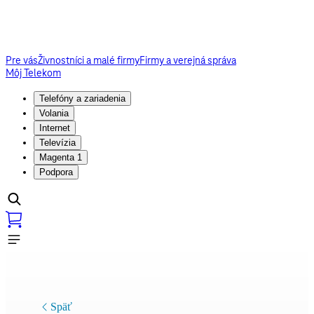
Pre vás
Živnostníci a malé firmy
Firmy a verejná správa
Môj Telekom
Telefóny a zariadenia
Volania
Internet
Televízia
Magenta 1
Podpora
Späť