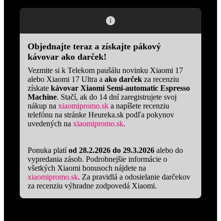
Objednajte teraz a získajte pákový
kávovar ako darček!
Vezmite si k Telekom paušálu novinku Xiaomi 17
alebo Xiaomi 17 Ultra a
ako darček
za recenziu
získate
kávovar Xiaomi Semi-automatic Espresso
Machine
. Stačí, ak do 14 dní zaregistrujete svoj
nákup na
xiaomipromo.sk
a napíšete recenziu
telefónu na stránke Heureka.sk podľa pokynov
uvedených na
xiaomipromo.sk
.
Ponuka platí
od 28.2.2026 do 29.3.2026
alebo do
vypredania zásob. Podrobnejšie informácie o
všetkých Xiaomi bonusoch nájdete na
xiaomipromo.sk
. Za pravidlá a odosielanie darčekov
za recenziu výhradne zodpovedá Xiaomi.