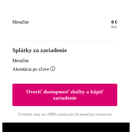
Mesačne
0
€
0
€
Splátky za zariadenie
Mesačne

Akontácia po zľave
Overiť dostupnosť služby a kúpiť
zariadenie
Uvedené ceny sú s DPH a platia pri 24 mesačnej viazanosti