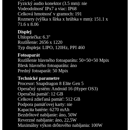
Fyzický audio konektor (3.5 mm): nie
Vodeodolnosť IPx7 a viac: IP68
Celková hmotnosť v gramoch: 191
Rozmery (výška x šírka x hrúbka v mm): 151.1 x
71.6 x 8.06
Displej
Uhlopriečka: 6.3"
Rozlíšenie: 2656 x 1220
Typ displeja: LIPO, 120Hz, PPI 460
Fotoaparát
Rozlíšenie hlavného fotoaparátu: 50+50+50 Mpix
Blesk hlavného fotoaparátu: áno
Predný fotoaparát: 50 Mpix
Technické parametre
Procesor: Snapdragon 8 Elite Gen 5
Operačný systém: Android 16 (Hyper OS3)
Operačná pamäť: 12 GB
Celková zdieľaná pamäť: 512 GB
Podpora pamäťovej karty: nie
Kapacita batérie: 6270 mAh
Bezdrôtové nabíjanie: áno, 50W
Reverzné nabíjanie: áno, 22,5W
Maximálny výkon drôtového nabíjania: 100W