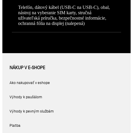
Telefón, dátový kábel (USB-C na USB-C), obal,
nástroj na vyberanie SIM karty, stručná
užívateľská príručka, bezpečnostné informácie,
ochranná fólia na displej (nalepená)
NÁKUP V E-SHOPE
Ako nakupovať v eshope
Výhody k paušálom
Výhody k pevným službám
Platba