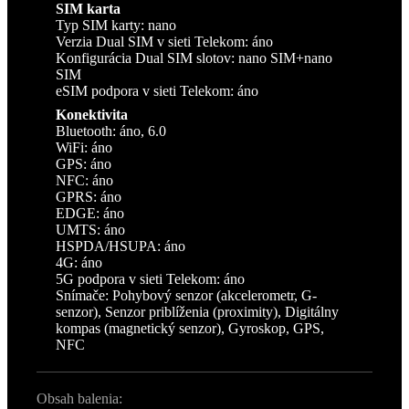
SIM karta
Typ SIM karty: nano
Verzia Dual SIM v sieti Telekom: áno
Konfigurácia Dual SIM slotov: nano SIM+nano
SIM
eSIM podpora v sieti Telekom: áno
Konektivita
Bluetooth: áno, 6.0
WiFi: áno
GPS: áno
NFC: áno
GPRS: áno
EDGE: áno
UMTS: áno
HSPDA/HSUPA: áno
4G: áno
5G podpora v sieti Telekom: áno
Snímače: Pohybový senzor (akcelerometr, G-
senzor), Senzor priblíženia (proximity), Digitálny
kompas (magnetický senzor), Gyroskop, GPS,
NFC
Obsah balenia: