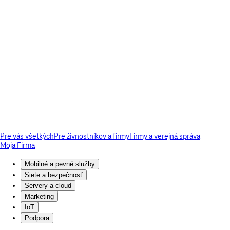
Pre vás všetkých
Pre živnostníkov a firmy
Firmy a verejná správa
Moja Firma
Mobilné a pevné služby
Siete a bezpečnosť
Servery a cloud
Marketing
IoT
Podpora