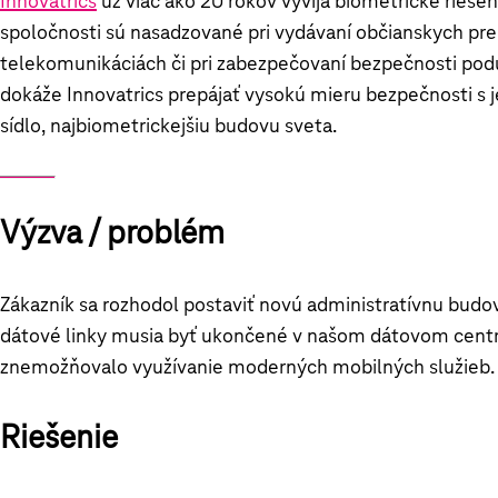
Innovatrics
už viac ako 20 rokov vyvíja biometrické rieše
spoločnosti sú nasadzované pri vydávaní občianskych preuk
telekomunikáciách či pri zabezpečovaní bezpečnosti podu
dokáže Innovatrics prepájať vysokú mieru bezpečnosti s 
sídlo, najbiometrickejšiu budovu sveta.
Výzva / problém
Zákazník sa rozhodol postaviť novú administratívnu budov
dátové linky musia byť ukončené v našom dátovom centre
znemožňovalo využívanie moderných mobilných služieb. Ta
Riešenie