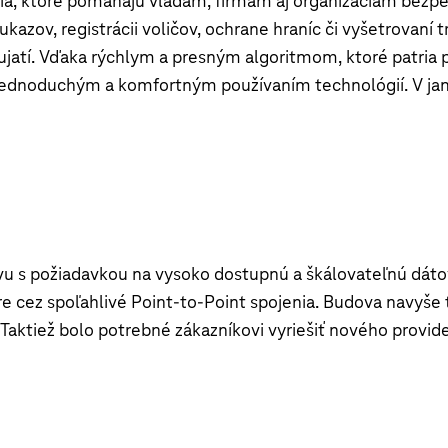
nia, ktoré pomáhajú vládam, firmám aj organizáciám bezpeč
azov, registrácii voličov, ochrane hraníc či vyšetrovaní t
jatí. Vďaka rýchlym a presným algoritmom, ktoré patria p
jednoduchým a komfortným používaním technológií. V janu
u s požiadavkou na vysoko dostupnú a škálovateľnú dátovú
 cez spoľahlivé Point-to-Point spojenia. Budova navyše
ktiež bolo potrebné zákazníkovi vyriešiť nového provide