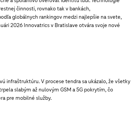
ne a spoľahlivo overovať identitu ľudí. Technológie
restnej činnosti, rovnako tak v bankách,
odľa globálnych rankingov medzi najlepšie na svete,
ári 2026 Innovatrics v Bratislave otvára svoje nové
 infraštruktúru. V procese tendra sa ukázalo, že všetky
 trpela slabým až nulovým GSM a 5G pokrytím, čo
ra pre mobilné služby.