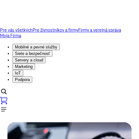
Pre vás všetkých
Pre živnostníkov a firmy
Firmy a verejná správa
Moja Firma
Mobilné a pevné služby
Siete a bezpečnosť
Servery a cloud
Marketing
IoT
Podpora