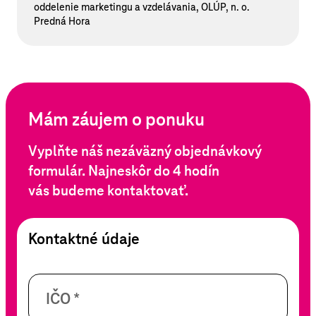
oddelenie marketingu a vzdelávania, OLÚP, n. o.
Predná Hora
Mám záujem o ponuku
Vyplňte náš nezáväzný objednávkový
formulár. Najneskôr do 4 hodín
vás budeme kontaktovať.
Kontaktné údaje
IČO *