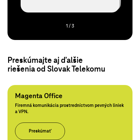
1
/
3
Preskúmajte aj ďalšie
riešenia od Slovak Telekomu
Magenta Office
Firemná komunikácia prostredníctvom pevných liniek
a VPN.
Preskúmať