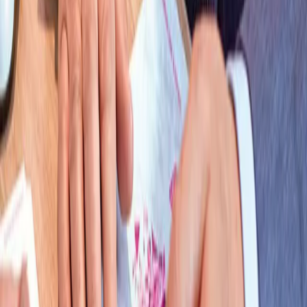
Ako franchise partner vediete pobočku Telekom, rozvíjate predaj,
zákaznícku skúsenosť aj vlastný potenciál v spolupráci s nami.
Vaše investície v praxi
Vstúpte do stabilného biznisu. Veďte jednu či viac predajní Telekom,
kde zákazníci vybavia všetko na jednom mieste.
835 000 000 €
Výnosy za rok 2024: Výnosy našej spoločnosti narástli medziročne o
6 174 000 €.
2 105 000 +
Zákazníkov s mobilnými službami: Z toho 1 375 000 našich zákazníkov
využíva paušál a 351 000 dobíjaciu kartu.
660 000 +
Zákazníkov s Magio Internetom. Magio Televíziu využíva 506 000
zákazníkov.