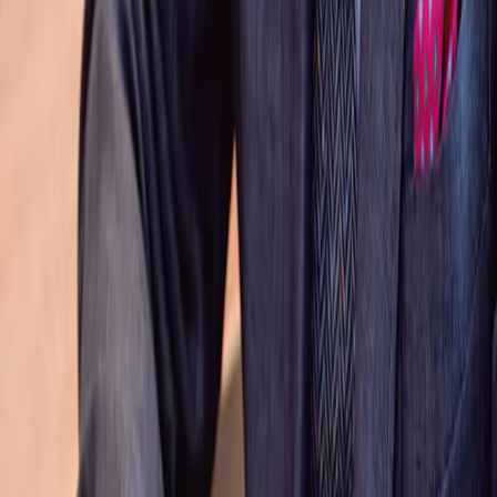
Pre vás
Živnostníci a malé firmy
Firmy a verejná správa
Môj Telekom
Telefóny a zariadenia
Volania
Internet
Televízia
Magenta 1 Biznis
Podpora
Domov
·
Podpora
·
Franchise partner