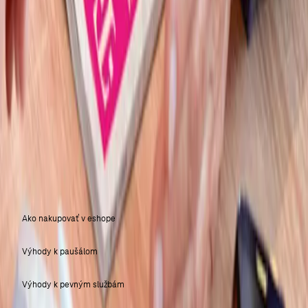
Akú podporu od Telekomu dostanete?
V akých regiónoch aktuálne ponúkame
príležitosť pre franchise partnerov?
Ako vyzerá proces výberu partnera?
NÁKUP V E-SHOPE
Ako nakupovať v eshope
Výhody k paušálom
Výhody k pevným službám