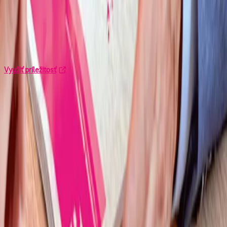
Naša silná podpora
Telekom vám poskytne komplexnú podporu – od produktov a
marketingu až po technické zázemie, logistiku či zaškolenie
nováčikov.
Využiť príležitosť
Často kladené otázky
Aká je očakávaná vstupná investícia?
Čim je Telekom výnimočný?
Čo je rola franchise partnera? Čo od vás
očakávame?