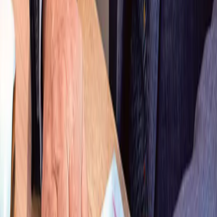
Overená spolupráca
Pridajte sa k sieti 75 predajní a využite rokmi overené franchising
partnerstvo so silnou Telekom podporou.
Podnikajte pod silnou značkou
Sme líder v telekomunikáciách a partnerstvo s nami sa oplatí.
Prevádzkujte Telekom predajňu kdekoľvek na Slovensku s podporou
značky a silným zázemím.
Prečo podnikať s Telekomom
Podnikajte s lídrom na trhu. Telekom vám ako silná značka ponúka
podporu a zázemie pri vedení jednej či viacerých pobočiek.
Spolupráca krok za krokom