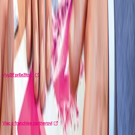
1 226 000
Domácností pokrývame optickou sieťou: Môžeme tak zriadiť
superrýchly a spoľahlivý Magio Internet už viac ako milión
domácnostiam.
Silné partnerstvo na úrovni
Franchise partnerstvo vám umožní viesť pobočku pod značkou
Telekom so silnou podporou, know-how a overenými procesmi.
Využiť príležitosť
Úloha franchise partnera
Budete viesť predajňu, plniť ciele, navrhovať zlepšenia a budovať tím
s dôrazom na zákazníka, zodpovednosť a inšpiratívne vedenie.
Viac o franchise partnerovi