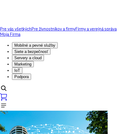
Pre vás všetkých
Pre živnostníkov a firmy
Firmy a verejná správa
Moja Firma
Mobilné a pevné služby
Siete a bezpečnosť
Servery a cloud
Marketing
IoT
Podpora