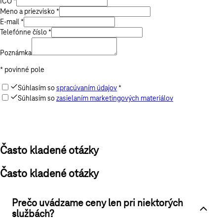
IČO *
Meno a priezvisko *
E-mail *
Telefónne číslo *
Poznámka
* povinné pole
Súhlasím so
spracúvaním údajov
*
Súhlasím so
zasielaním marketingových materiálov
Odoslať
Často kladené otázky
Často kladené otázky
Prečo uvádzame ceny len pri niektorých
službách?