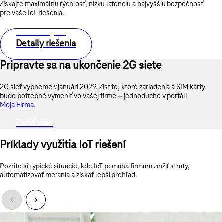
Získajte maximálnu rýchlosť, nízku latenciu a najvyššiu bezpečnosť
pre vaše IoT riešenia.
Mám záujem
Detaily riešenia
Pripravte sa na ukončenie 2G siete
2G sieť vypneme v januári 2029. Zistite, ktoré zariadenia a SIM karty
bude potrebné vymeniť vo vašej firme – jednoducho v portáli
Moja Firma
.
Zistiť viac
Príklady využitia IoT riešení
Pozrite si typické situácie, kde IoT pomáha firmám znížiť straty,
automatizovať merania a získať lepší prehľad.