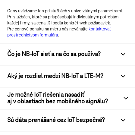
Ceny uvádzame len pri službách s univerzálnymi parametrami.
Pri službách, ktoré sa prispôsobujú individuálnym potrebám
každej firmy, sa cena líši podľa konkrétnych požiadaviek.
Pre cenovú ponuku na mieru nás neváhajte
kontaktovať
prostredníctvom formulára
.
Čo je
NB-IoT
sieť a na čo sa používa?
Aký je rozdiel medzi
NB-IoT
a
LTE-M
?
Je možné IoT riešenia nasadiť
aj v oblastiach bez mobilného signálu?
Sú dáta prenášané cez IoT bezpečné?