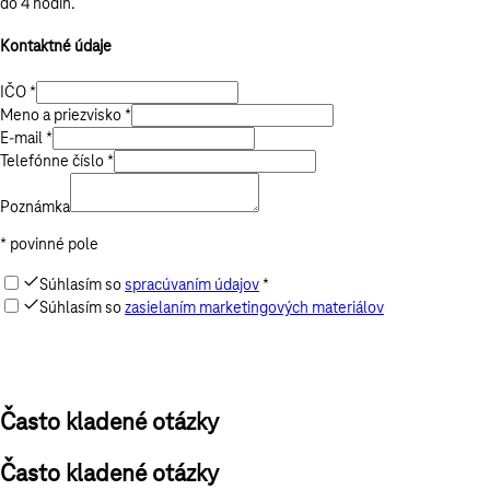
do 4 hodín.
Kontaktné údaje
IČO *
Meno a priezvisko *
E-mail *
Telefónne číslo *
Poznámka
* povinné pole
Súhlasím so
spracúvaním údajov
*
Súhlasím so
zasielaním marketingových materiálov
Odoslať
Často kladené otázky
Často kladené otázky