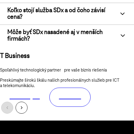
Koľko stojí služba SDx a od čoho závisí
cena?
Môže byť SDx nasadené aj v menších
firmách?
T Business
Spoľahlivý technologický partner pre vaše biznis riešenia
Preskúmajte širokú škálu našich profesionálnych služieb pre ICT
a telekomunikáciu.
Mám záujem
Zistiť viac
Máme pre vás riešenia na mieru