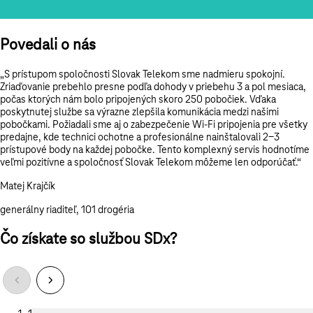
Povedali o nás
„S prístupom spoločnosti Slovak Telekom sme nadmieru spokojní.
Zriaďovanie prebehlo presne podľa dohody v priebehu 3 a pol mesiaca,
počas ktorých nám bolo pripojených skoro 250 pobočiek. Vďaka
poskytnutej službe sa výrazne zlepšila komunikácia medzi našimi
pobočkami. Požiadali sme aj o zabezpečenie
Wi-Fi
pripojenia pre všetky
predajne, kde technici ochotne a profesionálne nainštalovali
2-3
prístupové body na každej pobočke. Tento komplexný servis hodnotíme
veľmi pozitívne a spoločnosť Slovak Telekom môžeme len odporúčať.“
Matej Krajčík
generálny riaditeľ, 101 drogéria
Čo získate so službou SDx?