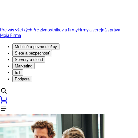
Pre vás všetkých
Pre živnostníkov a firmy
Firmy a verejná správa
Moja Firma
Mobilné a pevné služby
Siete a bezpečnosť
Servery a cloud
Marketing
IoT
Podpora