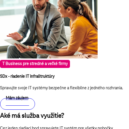
T Business pre stredné a veľké firmy
SDx - riadenie IT infraštruktúry
Spravujte svoje IT systémy bezpečne a flexibilne z jedného rozhrania.
Mám záujem
Viac o službe
Aké má služba využitie?
Cez jeden riadiaci bod spravujete IT systém pre všetky pobočky