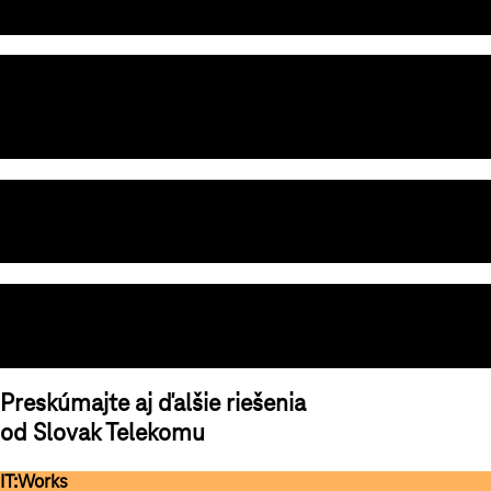
Rozumieme potrebám našich zákazníkov. Naše riešenia prispôsobíme
vašim jedinečným požiadavkám tak, aby vám vyhovovali.
Sme technologickí experti, nie len operátor
Máme najväčšiu sieť, infraštruktúru a špičkových odborníkov. Vďaka
tomu poskytujeme riešenia pre vaše siete, bezpečnosť a podporu
podnikania.
24/7 prémiová starostlivosť
Staráme sa o vás s plným nasadením. Hladký chod vášho biznisu
zabezpečia naši obchodníci, špecialisti podpory a technologickí experti.
Lokálna odborná podpora
Poskytujeme technickú podporu v slovenčine a tím špecialistov, ktorí
dokonale poznajú miestne podmienky.
Preskúmajte aj ďalšie riešenia
od Slovak Telekomu
IT:Works