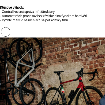
Kľúčové výhody:
- Centralizovaná správa infraštruktúry
- Automatizácia procesov bez závislosti na fyzickom hardvéri
- Rýchle reakcie na meniace sa požiadavky trhu