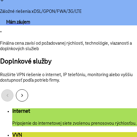
Záložné riešenia xDSL/GPON/FWA/3G/LTE
Mám záujem
*
Finálna cena zavísí od požadovanej rýchlosti, technológie, viazanosti a
doplnkových služieb
Doplnkové služby
Rozšírte VPN riešenie o internet, IP telefóniu, monitoring alebo vyššiu
dostupnosť podľa potrieb firmy.
Internet
Pripojenie do internetovej siete zvolenou prenosovou rýchlosťou.
VVN