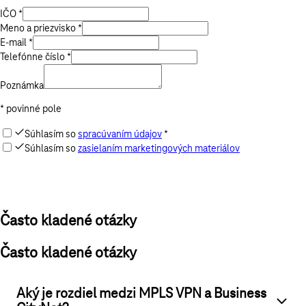
IČO *
Meno a priezvisko *
E-mail *
Telefónne číslo *
Poznámka
* povinné pole
Súhlasím so
spracúvaním údajov
*
Súhlasím so
zasielaním marketingových materiálov
Odoslať
Často kladené otázky
Často kladené otázky
Aký je rozdiel medzi MPLS VPN a Business