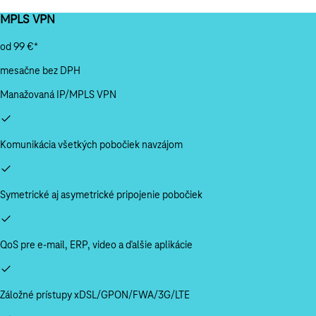
MPLS VPN
od 99 €*
mesačne bez DPH
Manažovaná IP/MPLS VPN
Komunikácia všetkých pobočiek navzájom
Symetrické aj asymetrické pripojenie pobočiek
QoS pre
e-mail
, ERP, video a ďalšie aplikácie
Záložné prístupy xDSL/GPON/FWA/3G/LTE