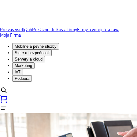
Pre vás všetkých
Pre živnostníkov a firmy
Firmy a verejná správa
Moja Firma
Mobilné a pevné služby
Siete a bezpečnosť
Servery a cloud
Marketing
IoT
Podpora