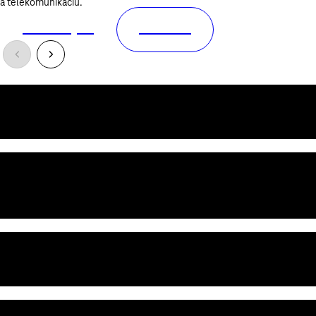
a telekomunikáciu.
Mám záujem
Zistiť viac
Máme pre vás riešenia na mieru
Rozumieme potrebám našich zákazníkov. Naše riešenia prispôsobíme
vašim jedinečným požiadavkám tak, aby vám vyhovovali.
Sme technologickí experti, nie len operátor
Máme najväčšiu sieť, infraštruktúru a špičkových odborníkov. Vďaka
tomu poskytujeme riešenia pre vaše siete, bezpečnosť a podporu
podnikania.
24/7 prémiová starostlivosť
Staráme sa o vás s plným nasadením. Hladký chod vášho biznisu
zabezpečia naši obchodníci, špecialisti podpory a technologickí experti.
Lokálna odborná podpora