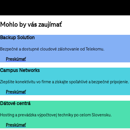
Poskytujeme technickú podporu v slovenčine a tím špecialistov, ktorí
dokonale poznajú miestne podmienky.
Mohlo by vás zaujímať
Backup Solution
Bezpečné a dostupné cloudové zálohovanie od Telekomu.
Preskúmať
Campus Networks
Zlepšite konektivitu vo firme a získajte spoľahlivé a bezpečné pripojenie.
Preskúmať
Dátové centrá
Hosting a prevádzka výpočtovej techniky po celom Slovensku.
Preskúmať