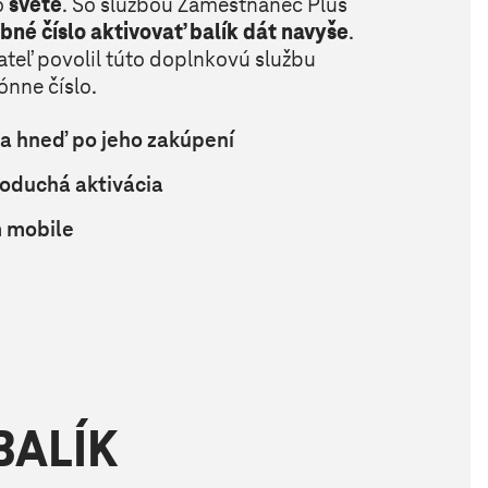
o
svete
. So službou Zamestnanec Plus
obné číslo aktivovať balík dát navyše
.
ateľ povolil túto doplnkovú službu
ónne číslo.
ka hneď po jeho zakúpení
oduchá aktivácia
m mobile
BALÍK