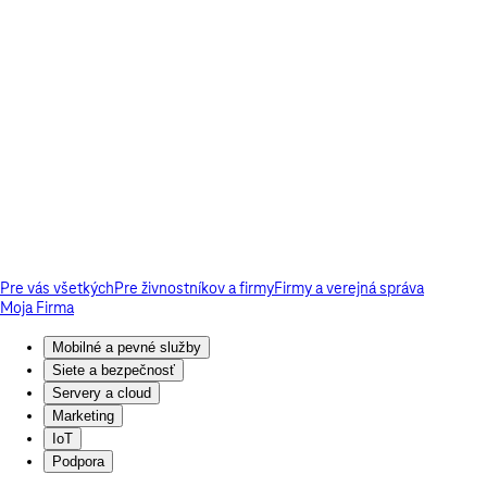
Pre vás všetkých
Pre živnostníkov a firmy
Firmy a verejná správa
Moja Firma
Mobilné a pevné služby
Siete a bezpečnosť
Servery a cloud
Marketing
IoT
Podpora