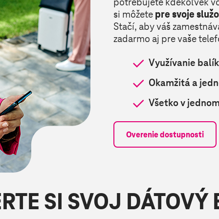
potrebujete kdekoľvek v
si môžete
pre svoje služ
Stačí, aby váš zamestnáv
zadarmo aj pre vaše telef
Využívanie balí
Okamžitá a jedn
Všetko v jedno
Overenie dostupnosti
RTE SI SVOJ DÁTOVÝ 