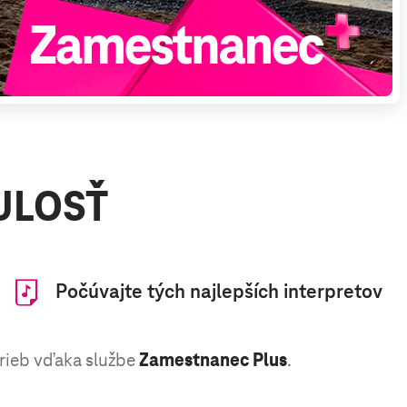
ULOSŤ
Počúvajte tých
najlepších interpretov
trieb vďaka službe
Zamestnanec Plus
.