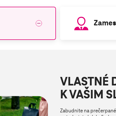
Zames
VLASTNÉ 
K VAŠIM 
Zabudnite na prečerpané 