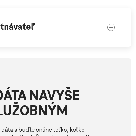
tnávateľ
DÁTA NAVYŠE
SLUŽOBNÝM
dáta a buďte online toľko, koľko