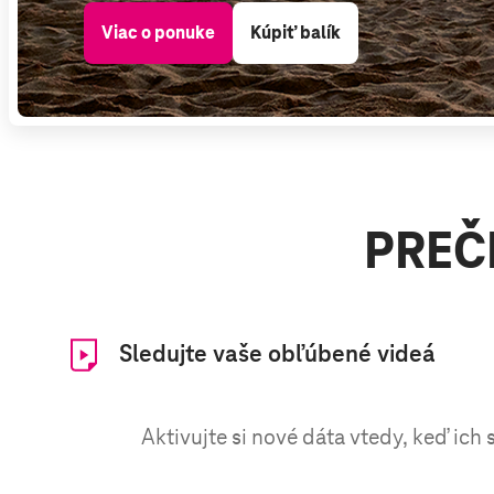
Viac o ponuke
Kúpiť balík
PREČ
Sledujte vaše
obľúbené videá
Aktivujte si nové dáta vtedy, keď ic