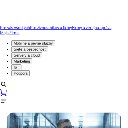
Pre vás všetkých
Pre živnostníkov a firmy
Firmy a verejná správa
Moja Firma
Mobilné a pevné služby
Siete a bezpečnosť
Servery a cloud
Marketing
IoT
Podpora