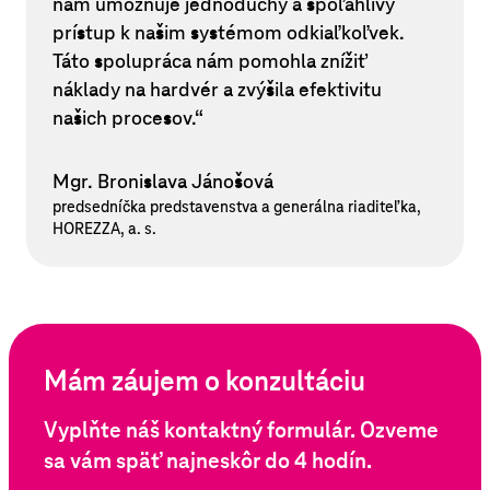
nám umožňuje jednoduchý a spoľahlivý
prístup k našim systémom odkiaľkoľvek.
Táto spolupráca nám pomohla znížiť
náklady na hardvér a zvýšila efektivitu
našich procesov.“
Mgr. Bronislava Jánošová
predsedníčka predstavenstva a generálna riaditeľka,
HOREZZA, a. s.
Mám záujem o konzultáciu
Vyplňte náš kontaktný formulár. Ozveme
sa vám späť najneskôr do 4 hodín.