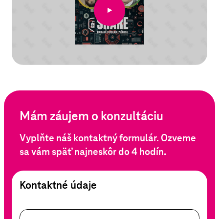
Mám záujem o konzultáciu
Vyplňte náš kontaktný formulár. Ozveme
sa vám späť najneskôr do 4 hodín.
Kontaktné údaje