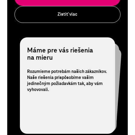
Zistiť viac
Máme pre vás riešenia
Sme technologickí experti,
24/7 prémiová
na mieru
nie len operátor
starostlivosť
Rozumieme potrebám našich zákazníkov.
Máme najväčšiu sieť, infraštruktúru
a špičkových odborníkov. Vďaka tomu
poskytujeme riešenia pre vaše siete,
Staráme sa o vás s plným nasadením.
Hladký chod vášho biznisu zabezpečia
naši obchodníci, špecialisti podpory
Naše riešenia prispôsobíme vašim
jedinečným požiadavkám tak, aby vám
a technologickí experti.
bezpečnosť a podporu podnikania.
vyhovovali.