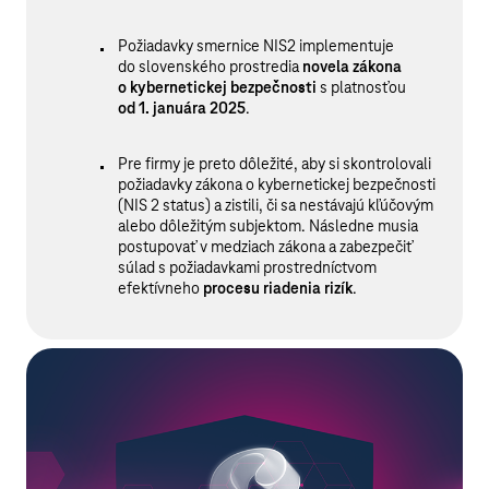
Požiadavky smernice NIS2 implementuje
do slovenského prostredia
novela zákona
o kybernetickej bezpečnosti
s platnosťou
od 1. januára 2025
.
Pre firmy je preto dôležité, aby si skontrolovali
požiadavky zákona o kybernetickej bezpečnosti
(NIS 2 status) a zistili, či sa nestávajú kľúčovým
alebo dôležitým subjektom. Následne musia
postupovať v medziach zákona a zabezpečiť
súlad s požiadavkami prostredníctvom
efektívneho
procesu riadenia rizík
.