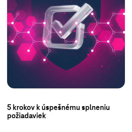
5 krokov k úspešnému splneniu
požiadaviek