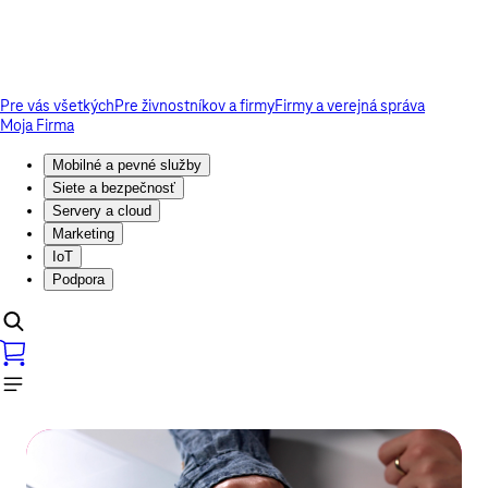
Pre vás všetkých
Pre živnostníkov a firmy
Firmy a verejná správa
Moja Firma
Mobilné a pevné služby
Siete a bezpečnosť
Servery a cloud
Marketing
IoT
Podpora