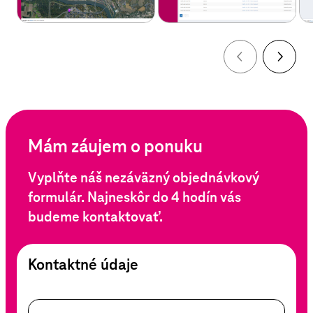
Mám záujem o ponuku
Vyplňte náš nezáväzný objednávkový
formulár. Najneskôr do 4 hodín vás
budeme kontaktovať.
Kontaktné údaje