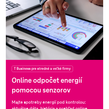
T Business pre stredné a veľké firmy
Online odpočet energií
pomocou senzorov
Majte spotreby energií pod kontrolou:
aktuálne dáta, história a prehľad online.