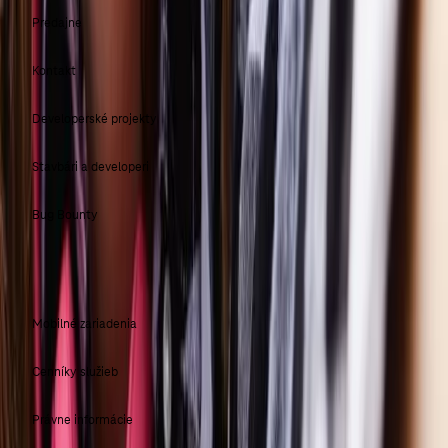
Predajne
Kontakt
Developerské projekty
Stavbári a developeri
Bug Bounty
CENNÍKY A DOKUMENTY
Mobilné zariadenia
Cenníky služieb
Právne informácie