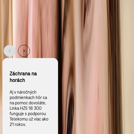
školách, aby sme umožnili dnešným deťom rozvinúť svoje digitálne
zručnosti. Ako bude vyzerať naša krajina o 20 rokov, leží v rukách
novej generácie digitálne zručných ľudí, ktorí vyťažia z technológií
maximum v prospech seba aj celej spoločnosti.
Najnovšie články
Záchrana na
horách
Aj v náročných
podmienkach hôr sa
na pomoc dovoláte.
Linka HZS 18 300
funguje s podporou
Telekomu už viac ako
21 rokov.