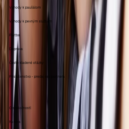
Výhody k paušálom
Výhody k pevným službám
Platba
Doprava
Často kladené otázky
Príslušenstvo - predaj cez partnera
SLOVAK TELEKOM
O spoločnosti
Kariéra