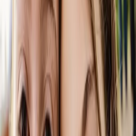
Pre vás
Živnostníci a malé firmy
Firmy a verejná správa
Môj Telekom
Telefóny a zariadenia
Volania
Internet
Televízia
Magenta 1
Podpora
Domov
·
O nás
·
Spoločenská zodpovednosť
·
Vzdelávanie a informatizácia