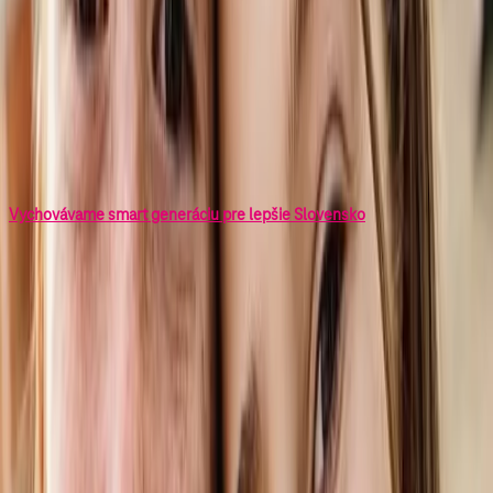
Vzdelávanie a informatizácia
Digitálne technológie nám otvárajú dvere k informáciám, k svetu a k
sebe navzájom. V Slovak Telekome neustále investujeme do
moderných telekomunikačných technológií, aby sme podporili našu
krajinu na ceste k informatizácii, a priniesli nové príležitosti do
každého kúta Slovenska.
Vychovávame smart generáciu pre lepšie Slovensko
Vychovávame smart generáciu pre lepšie
Slovensko
Deti sú naša budúcnosť a my chceme spraviť všetko preto, aby nám
na Slovensku vyrástla nová smart generácia Slovákov. Najcitlivejšie
vnímame práve potrebu vzdelávania v oblasti informačných a
komunikačných technológií, ktorej sa dlhodobo venujeme a na ktorú
sa chceme naďalej zamerať.
Preto sme uviedli projekt
ENTER micro:bit
, v ktorom spolu
s odbornými partnermi, podporujeme inovácie vo vzdelávaní na