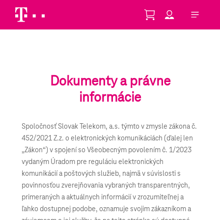
Skip to Main Content
Dokumenty a právne
informácie
Spoločnosť Slovak Telekom, a.s. týmto v zmysle zákona č.
452/2021 Z.z. o elektronických komunikáciách (ďalej len
„Zákon“) v spojení so Všeobecným povolením č. 1/2023
vydaným Úradom pre reguláciu elektronických
komunikácií a poštových služieb, najmä v súvislosti s
povinnosťou zverejňovania vybraných transparentných,
primeraných a aktuálnych informácií v zrozumiteľnej a
ľahko dostupnej podobe, oznamuje svojim zákazníkom a