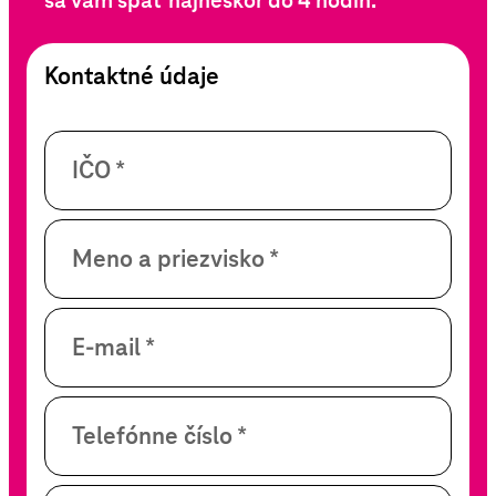
sa vám späť najneskôr do 4 hodín.
Kontaktné údaje
IČO *
Meno a priezvisko *
E-mail *
Telefónne číslo *