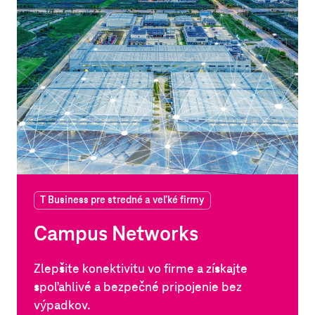
T Business pre stredné a veľké firmy
Campus Networks
Zlepšite konektivitu vo firme a získajte
spoľahlivé a bezpečné pripojenie bez
výpadkov.