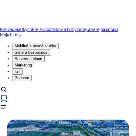
Pre vás všetkých
Pre živnostníkov a firmy
Firmy a verejná správa
Moja Firma
Mobilné a pevné služby
Siete a bezpečnosť
Servery a cloud
Marketing
IoT
Podpora