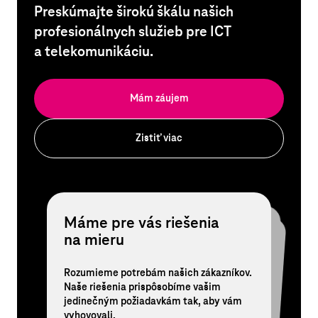
Preskúmajte širokú škálu našich
profesionálnych služieb pre ICT
a telekomunikáciu.
Mám záujem
Zistiť viac
Máme pre vás riešenia
Sme technologickí experti,
24/7 prémiová
na mieru
nie len operátor
starostlivosť
Rozumieme potrebám našich zákazníkov.
Máme najväčšiu sieť, infraštruktúru
a špičkových odborníkov. Vďaka tomu
poskytujeme riešenia pre vaše siete,
Staráme sa o vás s plným nasadením.
Hladký chod vášho biznisu zabezpečia
naši obchodníci, špecialisti podpory
Naše riešenia prispôsobíme vašim
jedinečným požiadavkám tak, aby vám
a technologickí experti.
bezpečnosť a podporu podnikania.
vyhovovali.