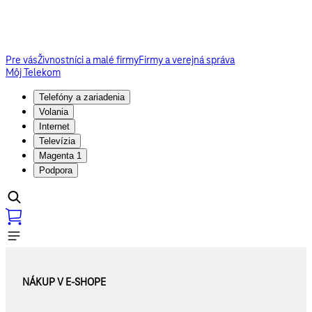
Pre vás
Živnostníci a malé firmy
Firmy a verejná správa
Môj Telekom
Telefóny a zariadenia
Volania
Internet
Televízia
Magenta 1
Podpora
NÁKUP V E-SHOPE