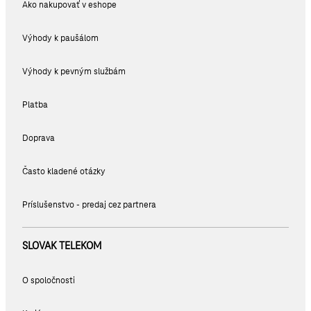
Ako nakupovať v eshope
Výhody k paušálom
Výhody k pevným službám
Platba
Doprava
Často kladené otázky
Príslušenstvo - predaj cez partnera
SLOVAK TELEKOM
O spoločnosti