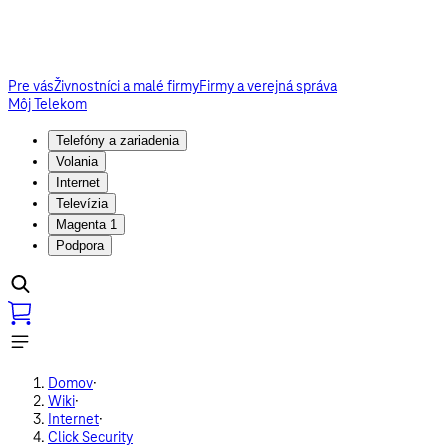
Pre vás
Živnostníci a malé firmy
Firmy a verejná správa
Môj Telekom
Telefóny a zariadenia
Volania
Internet
Televízia
Magenta 1
Podpora
Domov
·
Wiki
·
Internet
·
Click Security