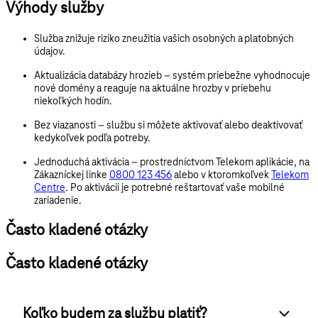
Výhody služby
Služba znižuje riziko zneužitia
vašich osobných a platobných
údajov.
Aktualizácia databázy hrozieb
– systém priebežne vyhodnocuje
nové domény a reaguje na aktuálne hrozby v priebehu
niekoľkých hodín.
Bez viazanosti
– službu si môžete aktivovať alebo deaktivovať
kedykoľvek podľa potreby.
Jednoduchá aktivácia
– prostredníctvom Telekom aplikácie, na
Zákazníckej linke
0800 123 456
alebo v ktoromkoľvek
Telekom
Centre
. Po aktivácii je potrebné reštartovať vaše mobilné
zariadenie.
Často kladené otázky
Často kladené otázky
Koľko budem za službu platiť?