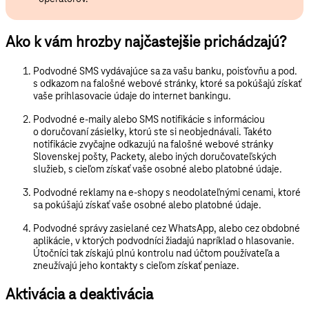
Ako k vám hrozby najčastejšie prichádzajú?
Podvodné SMS
vydávajúce sa za vašu banku
, poisťovňu a pod.
s odkazom na falošné webové stránky, ktoré sa pokúšajú získať
vaše prihlasovacie údaje do internet bankingu.
Podvodné e-maily alebo SMS notifikácie s informáciou
o doručovaní zásielky
, ktorú ste si neobjednávali. Takéto
notifikácie zvyčajne odkazujú na falošné webové stránky
Slovenskej pošty, Packety, alebo iných doručovateľských
služieb, s cieľom získať vaše osobné alebo platobné údaje.
Podvodné reklamy
na e-shopy
s neodolateľnými cenami, ktoré
sa pokúšajú získať vaše osobné alebo platobné údaje.
Podvodné správy zasielané cez WhatsApp
, alebo cez obdobné
aplikácie, v ktorých podvodníci žiadajú napríklad o hlasovanie.
Útočníci tak získajú plnú kontrolu nad účtom používateľa a
zneužívajú jeho kontakty s cieľom získať peniaze.
Aktivácia a deaktivácia