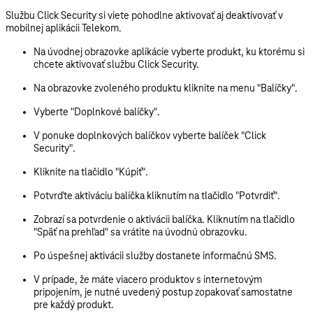
Službu Click Security si viete pohodlne aktivovať aj deaktivovať v
mobilnej aplikácii Telekom.
Na úvodnej obrazovke aplikácie vyberte produkt, ku ktorému si
chcete aktivovať službu Click Security.
Na obrazovke zvoleného produktu kliknite na menu "
Balíčky"
.
Vyberte "
Doplnkové balíčky"
.
V ponuke doplnkových balíčkov vyberte balíček "
Click
Security"
.
Kliknite na tlačidlo "
Kúpiť"
.
Potvrďte aktiváciu balíčka kliknutím na tlačidlo "
Potvrdiť"
.
Zobrazí sa potvrdenie o aktivácii balíčka. Kliknutím na tlačidlo
"
Späť na prehľad"
sa vrátite na úvodnú obrazovku.
Po úspešnej aktivácii služby
dostanete informačnú SMS.
V prípade, že máte viacero produktov s internetovým
pripojením, je nutné uvedený postup zopakovať samostatne
pre každý produkt.