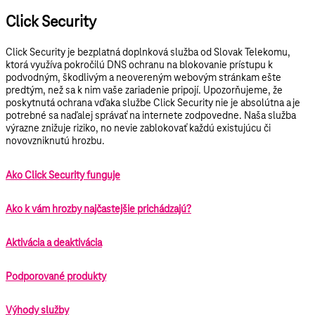
Click Security
Click Security je bezplatná doplnková služba od Slovak Telekomu,
ktorá využíva pokročilú DNS ochranu na blokovanie prístupu k
podvodným, škodlivým a neovereným webovým stránkam ešte
predtým, než sa k nim vaše zariadenie pripojí. Upozorňujeme, že
poskytnutá ochrana vďaka službe Click Security nie je absolútna a je
potrebné sa naďalej správať na internete zodpovedne. Naša služba
výrazne znižuje riziko, no nevie zablokovať každú existujúcu či
novovzniknutú hrozbu.
Ako Click Security funguje
Ako k vám hrozby najčastejšie prichádzajú?
Aktivácia a deaktivácia
Podporované produkty
Výhody služby