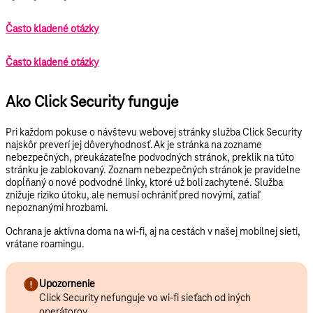
Často kladené otázky
Často kladené otázky
Ako Click Security funguje
Pri každom pokuse o návštevu webovej stránky služba Click Security
najskôr preverí jej dôveryhodnosť. Ak je stránka na zozname
nebezpečných, preukázateľne podvodných stránok, preklik na túto
stránku je zablokovaný. Zoznam nebezpečných stránok je pravidelne
dopĺňaný o nové podvodné linky, ktoré už boli zachytené. Služba
znižuje riziko útoku, ale nemusí ochrániť pred novými, zatiaľ
nepoznanými hrozbami.
Ochrana je aktívna doma na wi-fi, aj na cestách v našej mobilnej sieti,
vrátane roamingu.
Upozornenie
Click Security nefunguje vo wi-fi sieťach od iných
operátorov.