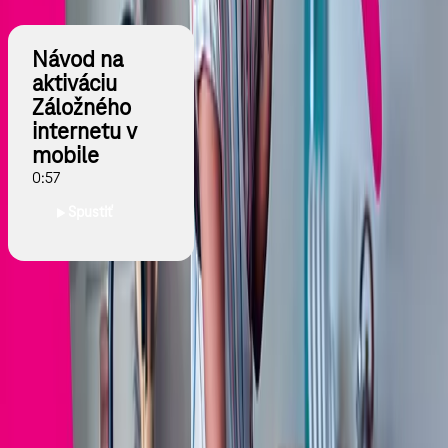
na stránke.
Návod na
aktiváciu
Záložného
internetu v
mobile
0:57
Spustiť
Nazdieľanie internetu z telefónu
Po aktivácii
Záložného internetu v mobile
vám zostáva už len pár
jednoduchých krokov, ako si môže internet užívať celá rodina.
Štandardné smartfóny ponúkajú možnosť zdieľania internetu cez
vytvorenie vlastnej wi-fi siete, alebo takzvaného
hotspotu
. Podľa typu
vášho smartfónu si pozrite
návod na nastavenie a zdieľanie wi-fi siete
.
V zariadeniach, ktoré používa vaša rodina, stačí už len vyhľadať novú
sieť a pripojiť sa.