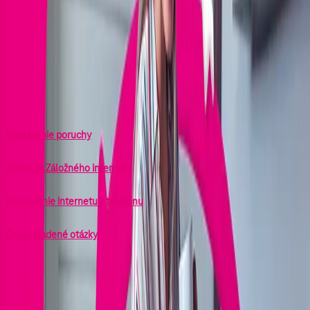
Záložný internet v mobile
Poškodila búrka či víchrica kábel alebo router a vy ste ostali bez
pripojenia? My v Telekome chceme, aby ste si naše služby mohli
užívať bez prerušení, preto vám prinášame náhradné riešenie, aby ste
mohli byť naďalej v spojení s blízkymi či priateľmi alebo pokračovať v
pozeraní vášho obľúbeného seriálu.
Nahlásenie poruchy
Aktivácia Záložného internetu
Nazdieľanie internetu z telefónu
Často kladené otázky
Nahlásenie poruchy
V prípade výpadku Magio Internetu, Biznis NETu alebo Magio Televízie