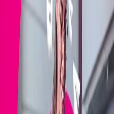
Pre vás
Živnostníci a malé firmy
Firmy a verejná správa
Môj Telekom
Telefóny a zariadenia
Volania
Internet
Televízia
Magenta 1
Podpora
Domov
·
Wiki
·
Internet
·
Záložný internet v mobile