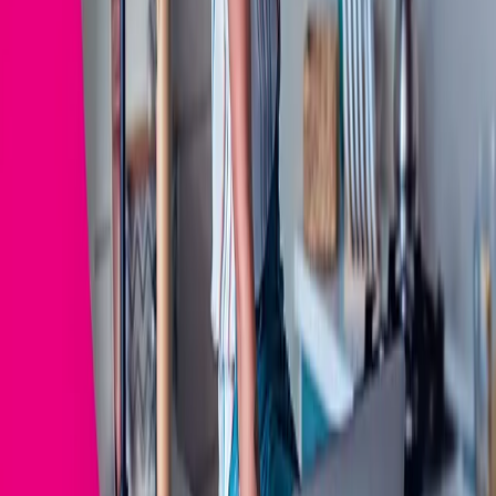
Často kladené otázky
Ku ktorým programom mi aktivujete
Záložný internet v mobile?
Aký rýchly bude Záložný internet v
mobile? Bude dátovo obmedzený? Budem
ho mať spoplatnený?
Mám aktivovaný iný dátový balík, ako sa
budú čerpať dáta po aktivovaní Záložného
internetu v mobile?
Kde môžem využiť Záložný internet v
mobile?
Ako sa vaše dáta deaktivujú?