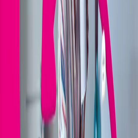
stačí nahlásiť poruchu v Telekom aplikácii prostredníctvom chatu s
virtuálnou asistentkou Olíviou. Ak sa nám nepodarí odstrániť
poruchu, Olívia vám ako náhradu ponúkne Záložný internet v mobile –
neobmedzené mobilné dáta na 48 hodín zadarmo, aby ste mohli byť
naďalej online alebo sledovať televíziu prostredníctvom mobilnej
televízie Magio TV.
Aktivácia Záložného internetu
Poruchu a aktiváciu
Záložného internetu v mobile
môžete nahlásiť aj
na bezplatnej Zákazníckej linke
0800 123 456
denne od 07:00 do
22:00 hod.
Nie je nevyhnutné, aby ste sa prepájali počas hovoru na nášho
operátora, Záložný internet v mobile vám aktivuje aj naša virtuálna
asistentka Olívia pri riešení vašej poruchy.
Záložný internet v mobile vám aktivujeme na vami uvedené mobilné
telefónne číslo, s programom služieb Paušál Spojenie, Biznis paušál
Spojenie, Telekom paušál, Telekom Biznis paušál, Easy alebo Fix,
okrem programov Nekonečno a Pro.
Dostupnosť Záložného internetu v mobile v kombinácii s inými
aktívnymi dátovými balíkmi nájdete v časti Najčastejšie otázky nižšie