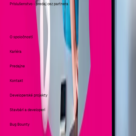
Príslušenstvo - predaj cez partnera
SLOVAK TELEKOM
O spoločnosti
Kariéra
Predajne
Kontakt
Developerské projekty
Stavbári a developeri
Bug Bounty