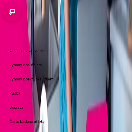
NÁKUP V E-SHOPE
Ako nakupovať v eshope
Výhody k paušálom
Výhody k pevným službám
Platba
Doprava
Často kladené otázky