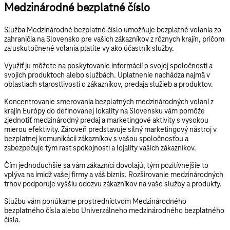
Medzinárodné bezplatné číslo
Služba
Medzinárodné bezplatné číslo umožňuje bezplatné volania zo
zahraničia na Slovensko pre vašich zákazníkov z rôznych krajín
, pričom
za uskutočnené volania platíte vy ako účastník služby.
Využiť ju môžete na poskytovanie informácií o svojej spoločnosti a
svojich produktoch alebo službách. Uplatnenie nachádza najmä v
oblastiach starostlivosti o zákazníkov, predaja služieb a produktov.
Koncentrovanie smerovania bezplatných medzinárodných volaní z
krajín Európy do definovanej lokality na Slovensku vám pomôže
zjednotiť medzinárodný predaj a marketingové aktivity s vysokou
mierou efektivity. Zároveň predstavuje silný marketingový nástroj v
bezplatnej komunikácii zákazníkov s vašou spoločnosťou a
zabezpečuje tým rast spokojnosti a lojality vašich zákazníkov.
Čím
jednoduchšie sa vám zákazníci dovolajú
, tým pozitívnejšie to
vplýva na imidž vašej firmy a váš biznis. Rozširovanie medzinárodných
trhov podporuje vyššiu odozvu zákazníkov na vaše služby a produkty.
Službu vám ponúkame prostredníctvom
Medzinárodného
bezplatného čísla
alebo
Univerzálneho medzinárodného bezplatného
čísla
.