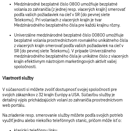
Medzinárodné bezplatné číslo 0800
umožňuje bezplatné
volania zo zahraničia (z jednej resp. viacerých krajín) smerovať
podľa vašich požiadaviek na cieľ v SR (do pevnej siete
Telekomu). Pri volaniach z viacerých krajín je tvar
Medzinárodného bezplatného čísla pre každú krajinu rôzny.
Univerzálne medzinárodné bezplatné číslo 00800
umožňuje
bezplatné volania prostredníctvom rovnakého unikátneho čísla
z viacerých krajín smerovať podľa vašich požiadaviek na cieľ v
SR (do pevnej siete Telekomu). V prípade Univerzálneho
medzinárodného bezplatného čísla je unikátne číslo z viacerých
krajín efektívnym nástrojom marketingových aktivít vašej
spoločnosti.
Vlastnosti služby
V súčasnosti si môžete zvoliť
dostupnosť svojej spoločnosti
pre
svojich zákazníkov
z 32 krajín Európy a USA
. Súčasťou služby je
detailný výpis prichádzajúcich volaní zo zahraničia prostredníctvom
web portálu.
Na
zriadenie
resp. smerovanie služby môžete podľa svojich potrieb
využiť jednu alebo niekoľko telefónnych staníc, pričom môže ísť o:
klasickú telefónnu linku