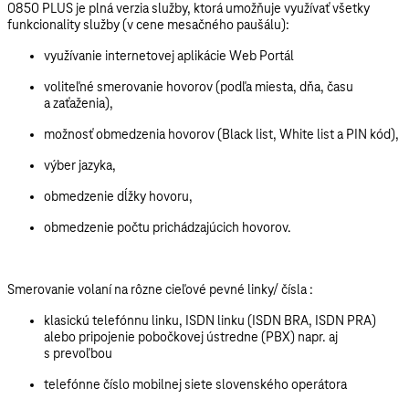
0850 PLUS je plná verzia služby, ktorá umožňuje využívať všetky
funkcionality služby (v cene mesačného paušálu):
využívanie internetovej aplikácie Web Portál
voliteľné smerovanie hovorov (podľa miesta, dňa, času
a zaťaženia),
možnosť obmedzenia hovorov (Black list, White list a PIN kód),
výber jazyka,
obmedzenie dĺžky hovoru,
obmedzenie počtu prichádzajúcich hovorov.
Smerovanie volaní na rôzne cieľové pevné linky/ čísla :
klasickú telefónnu linku, ISDN linku (ISDN BRA, ISDN PRA)
alebo pripojenie pobočkovej ústredne (PBX) napr. aj
s prevoľbou
telefónne číslo mobilnej siete slovenského operátora