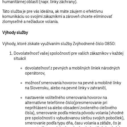
humanitárnej oblasti (napr. linky záchrany).
Táto služba je pre vás ideálna, ak máte záujem o efektívnu
komunikáciu so svojimi zákazníkmi a zároveň chcete eliminovať
zlomyseľné a nežiaduce volania.
Výhody služby
Výhody, ktoré získate využívaním služby
Zvýhodnené číslo 0850:
Dovolateľnosť vašej spoločnosti pre vašich zákazníkov v každej
situácii
dovolateľnosť z pevných a mobilných liniek národných
operátorov,
možnosť smerovania hovorov na pevné a mobilné linky
na Slovensku, alebo na pevné linky v zahraničí,
nastavenie voliteľného smerovania hovorov
na
alternatívne telefónne číslo
(presmerovanie pri
neprihlásení sa alebo obsadení zvoleného cieľového
čísla), smerovanie podľa
miesta pôvodu
volania (vhodné
pre spoločnosti s vybudovanou sieťou svojich pobočiek),
smerovanie podľa typu dňa, času volania a záťaže, čo je