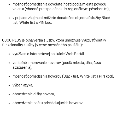
možnosť obmedzenia dovolateľnosti podľa miesta pôvodu
volania (vhodné pre spoločnosti s regionálnym pôsobením),
v prípade záujmu si môžete dodatočne objednať služby Black
list, White list a PIN kód.
0800 PLUS je plná verzia služby, ktorá umožňuje využívať všetky
funkcionality služby (v cene mesačného paušálu):
využívanie internetovej aplikácie Web Portál
voliteľné smerovanie hovorov (podľa miesta, dňa, času
a zaťaženia),
možnosť obmedzenia hovorov (Black list, White list a PIN kód),
výber jazyka,
obmedzenie dĺžky hovoru,
obmedzenie počtu prichádzajúcich hovorov