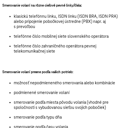
Smerovanie volaní na rôzne cieľové pevné linky/čísla:
klasickú telefónnu linku, ISDN linku (ISDN BRA, ISDN PRA)
alebo pripojenie pobočkovej ústredne (PBX) napr. aj
s prevoľbou
telefónne číslo mobilnej siete slovenského operátora
telefónne číslo zahraničného operátora pevnej
telekomunikačnej siete
Smerovanie volaní presne podľa vašich potrieb:
možnosť nepodmieneného smerovania alebo kombinácie
podmienené smerovanie volaní
smerovanie podľa miesta pôvodu volania (vhodné pre
spoločnosti s vybudovanou sieťou svojich pobočiek)
smerovanie podľa typu dňa
smerovanie podľa času volania