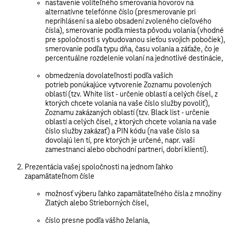
nastavenie voliteľného smerovania hovorov
na
alternatívne telefónne číslo
(presmerovanie pri
neprihlásení sa alebo obsadení zvoleného cieľového
čísla), smerovanie podľa
miesta pôvodu
volania (vhodné
pre spoločnosti s vybudovanou sieťou svojich pobočiek),
smerovanie podľa typu dňa, času volania a záťaže, čo je
percentuálne rozdelenie volaní na jednotlivé destinácie,
obmedzenia dovolateľnosti podľa vašich
potrieb ponúkajúce vytvorenie
Zoznamu povolených
oblastí (tzv. White list
- určenie oblastí a celých čísel, z
ktorých chcete volania na vaše číslo služby povoliť),
Zoznamu zakázaných oblastí (tzv. Black list
- určenie
oblastí a celých čísel, z ktorých chcete volania na vaše
číslo služby zakázať) a
PIN kódu
(na vaše číslo sa
dovolajú len tí, pre ktorých je určené, napr. vaši
zamestnanci alebo obchodní partneri, dobrí klienti).
Prezentácia vašej spoločnosti na jednom ľahko
zapamätateľnom čísle
možnosť výberu ľahko zapamätateľného čísla z množiny
Zlatých alebo Strieborných čísel,
číslo presne podľa vášho želania,