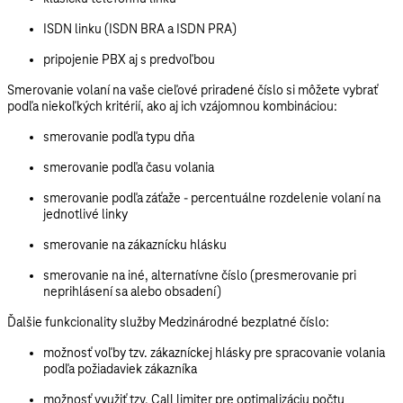
ISDN linku (ISDN BRA a ISDN PRA)
pripojenie PBX aj s predvoľbou
Smerovanie volaní
na vaše cieľové priradené číslo si môžete vybrať
podľa niekoľkých kritérií, ako aj ich vzájomnou kombináciou:
smerovanie podľa typu dňa
smerovanie podľa času volania
smerovanie podľa záťaže - percentuálne rozdelenie volaní na
jednotlivé linky
smerovanie na zákaznícku hlásku
smerovanie na iné, alternatívne číslo (presmerovanie pri
neprihlásení sa alebo obsadení)
Ďalšie funkcionality
služby Medzinárodné bezplatné číslo:
možnosť voľby tzv. zákazníckej hlásky pre spracovanie volania
podľa požiadaviek zákazníka
možnosť využiť tzv. Call limiter pre optimalizáciu počtu