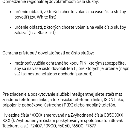
Obmedzenie regionálnej dovolateľnosti čísla služby:
určenie oblastí, z ktorých chcete volania na vaše číslo služby
povoliť (tzv. White list)
určenie oblastí, z ktorých chcete volania na vaše číslo služby
zakázať (tzv. Black list)
Ochrana prístupu / dovolateľnosti na číslo služby:
možnosť využitia ochranného kódu PIN, ktorým zabezpečíte,
aby sa na vaše číslo dovolali len tí, pre ktorých je určené (napr.
vaši zamestnanci alebo obchodní partneri)
Pre zriadenie a poskytovanie služieb Inteligentnej siete stačí mať
zriadenú telefónnu linku, a to klasickú telefónnu linku, ISDN linku,
pripojenie pobočkovej ústredne (PBX) alebo mobilný telefón.
Hviezdne čísla *XXXX smerované na Zvýhodnené čísla 0850 XXX
XXX (k Zvýhodneným číslam poskytovaným spoločnosťou Slovak
Telekom, a.s.): *2407, *0900, *6060, *6500, *7577