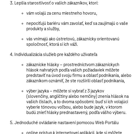
Lepšia starostlivosť o vašich zákazníkov, ktorí:
vám volajú za cenu miestneho hovoru,
nepociťujú bariéru vám zavolať, keď sa zaujímajú o vaše
produkty a služby,
vás vnímajú ako ústretovú, zákaznícky orientovanú
spoločnosť, ktorá si ich váži.
Individualizácia služieb pre každého užívateľa
zákaznícke hlásky
– prostredníctvom zákazníckych
hlások nahratých podľa vašich požiadaviek môžete
predstaviť na úvod svoju firmu a oblasť podnikania, alebo
zákazníkom oznámiť, že ste rozšírili oblasť podnikania,
výber jazyka
– môžete si vybrať z 3 jazykov
(slovenčiny, angličtiny alebo nemčiny) znenia hlások na
vašich číslach, a to dvoma spôsobmi: buď si ich volajúci
vyberie tónovou voľbou, alebo bude jazyk, v ktorom
budú znieť hlásky prednastavený, podľa vášho výberu.
Jednoduché ovládanie nastavení pomocou Web Portálu
online prístup k internetovej aplikácii, kde si môžete