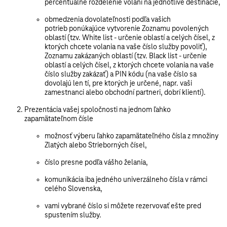
percentuálne rozdelenie volaní na jednotlivé destinácie,
obmedzenia dovolateľnosti podľa vašich
potrieb ponúkajúce vytvorenie
Zoznamu povolených
oblastí (tzv. White list
- určenie oblastí a celých čísel, z
ktorých chcete volania na vaše číslo služby povoliť),
Zoznamu zakázaných oblastí (tzv. Black list
- určenie
oblastí a celých čísel, z ktorých chcete volania na vaše
číslo služby zakázať) a
PIN kódu
(na vaše číslo sa
dovolajú len tí, pre ktorých je určené, napr. vaši
zamestnanci alebo obchodní partneri, dobrí klienti).
Prezentácia vašej spoločnosti na jednom ľahko
zapamätateľnom čísle
možnosť výberu ľahko zapamätateľného čísla z množiny
Zlatých alebo Strieborných čísel,
číslo presne podľa vášho želania,
komunikácia iba jedného univerzálneho čísla v rámci
celého Slovenska,
vami vybrané číslo si môžete rezervovať ešte pred
spustením služby.