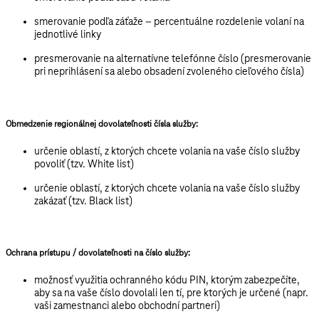
smerovanie podľa záťaže – percentuálne rozdelenie volaní na
jednotlivé linky
presmerovanie na alternatívne telefónne číslo (presmerovanie
pri neprihlásení sa alebo obsadení zvoleného cieľového čísla)
Obmedzenie regionálnej dovolateľnosti čísla služby:
určenie oblastí, z ktorých chcete volania na vaše číslo služby
povoliť (tzv. White list)
určenie oblastí, z ktorých chcete volania na vaše číslo služby
zakázať (tzv. Black list)
Ochrana prístupu / dovolateľnosti na číslo služby:
možnosť využitia ochranného kódu PIN, ktorým zabezpečíte,
aby sa na vaše číslo dovolali len tí, pre ktorých je určené (napr.
vaši zamestnanci alebo obchodní partneri)