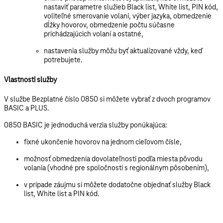
nastaviť parametre služieb Black list, White list, PIN kód,
voliteľné smerovanie volaní, výber jazyka, obmedzenie
dĺžky hovorov, obmedzenie počtu súčasne
prichádzajúcich volaní a ostatné,
nastavenia služby môžu byť aktualizované vždy, keď
potrebujete.
Vlastnosti služby
V službe Bezplatné číslo 0850 si môžete vybrať z dvoch programov
BASIC a PLUS.
0850 BASIC je jednoduchá verzia služby ponúkajúca:
fixné ukončenie hovorov na jednom cieľovom čísle,
možnosť obmedzenia dovolateľnosti podľa miesta pôvodu
volania (vhodné pre spoločnosti s regionálnym pôsobením),
v prípade záujmu si môžete dodatočne objednať služby Black
list, White list a PIN kód.