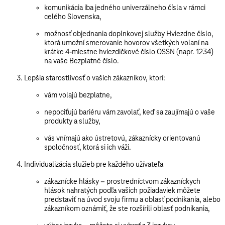
komunikácia iba jedného univerzálneho čísla v rámci
celého Slovenska,
možnosť objednania doplnkovej služby
Hviezdne číslo
,
ktorá umožní smerovanie hovorov všetkých volaní na
krátke 4-miestne hviezdičkové číslo OSSN (napr. 1234)
na vaše Bezplatné číslo.
Lepšia starostlivosť o vašich zákazníkov, ktorí:
vám volajú bezplatne,
nepociťujú bariéru vám zavolať, keď sa zaujímajú o vaše
produkty a služby,
vás vnímajú ako ústretovú, zákaznícky orientovanú
spoločnosť, ktorá si ich váži.
Individualizácia služieb pre každého užívateľa
zákaznícke hlásky
– prostredníctvom zákazníckych
hlások nahratých podľa vašich požiadaviek môžete
predstaviť na úvod svoju firmu a oblasť podnikania, alebo
zákazníkom oznámiť, že ste rozšírili oblasť podnikania,