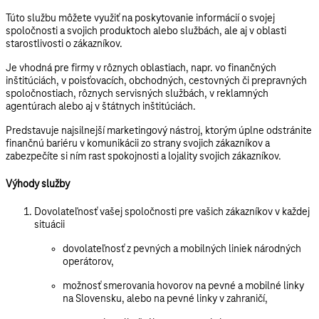
Túto službu môžete využiť na poskytovanie informácií o svojej
spoločnosti a svojich produktoch alebo službách, ale aj v oblasti
starostlivosti o zákazníkov.
Je vhodná pre firmy v rôznych oblastiach, napr. vo finančných
inštitúciách, v poisťovacích, obchodných, cestovných či prepravných
spoločnostiach, rôznych servisných službách, v reklamných
agentúrach alebo aj v štátnych inštitúciách.
Predstavuje najsilnejší marketingový nástroj, ktorým úplne odstránite
finančnú bariéru v komunikácii zo strany svojich zákazníkov a
zabezpečíte si ním rast spokojnosti a lojality svojich zákazníkov.
Výhody služby
Dovolateľnosť vašej spoločnosti pre vašich zákazníkov v každej
situácii
dovolateľnosť z pevných a mobilných liniek národných
operátorov,
možnosť smerovania hovorov na pevné a mobilné linky
na Slovensku, alebo na pevné linky v zahraničí,