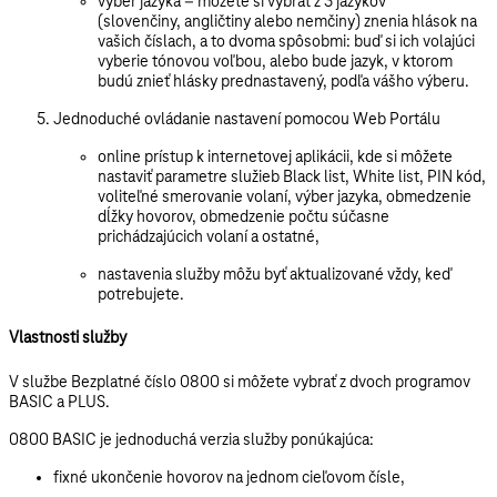
výber jazyka
– môžete si vybrať z 3 jazykov
(slovenčiny, angličtiny alebo nemčiny) znenia hlások na
vašich číslach, a to dvoma spôsobmi: buď si ich volajúci
vyberie tónovou voľbou, alebo bude jazyk, v ktorom
budú znieť hlásky prednastavený, podľa vášho výberu.
Jednoduché ovládanie nastavení pomocou Web Portálu
online prístup k internetovej aplikácii, kde si môžete
nastaviť parametre služieb Black list, White list, PIN kód,
voliteľné smerovanie volaní, výber jazyka, obmedzenie
dĺžky hovorov, obmedzenie počtu súčasne
prichádzajúcich volaní a ostatné,
nastavenia služby môžu byť aktualizované vždy, keď
potrebujete.
Vlastnosti služby
V službe Bezplatné číslo 0800 si môžete vybrať z dvoch programov
BASIC a PLUS.
0800 BASIC je jednoduchá verzia služby ponúkajúca:
fixné ukončenie hovorov na jednom cieľovom čísle,