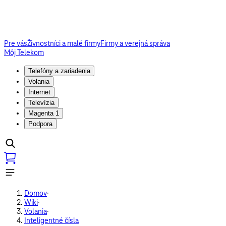
Pre vás
Živnostníci a malé firmy
Firmy a verejná správa
Môj Telekom
Telefóny a zariadenia
Volania
Internet
Televízia
Magenta 1
Podpora
Domov
·
Wiki
·
Volania
·
Inteligentné čísla