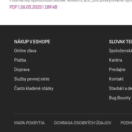
Podmienky spoločnosti Slovak Telekom, a.s., pre poskytovanie oprá
PDF | 26.03.2025 | 189 kB
NÁKUP V ESHOPE
SLOVAK T
Online zľava
Spoločensk
Platba
Kariéra
Doprava
Predajne
Služby pevnej siete
Kontakt
Často kladené otázky
Stavbári a d
Bug Bounty
MAPA POKRYTIA
OCHRANA OSOBNÝCH ÚDAJOV
PODM