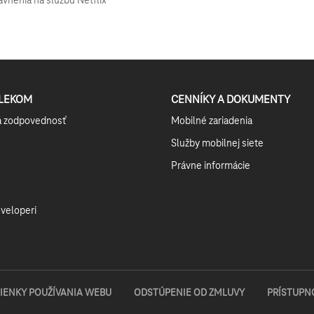
vnenia na službu Netflix
ELEKOM
CENNÍKY A DOKUMENTY
á zodpovednosť
Mobilné zariadenia
Služby mobilnej siete
Právne informácie
eveloperi
IENKY POUŽÍVANIA WEBU
ODSTÚPENIE OD ZMLUVY
PRÍSTUPN