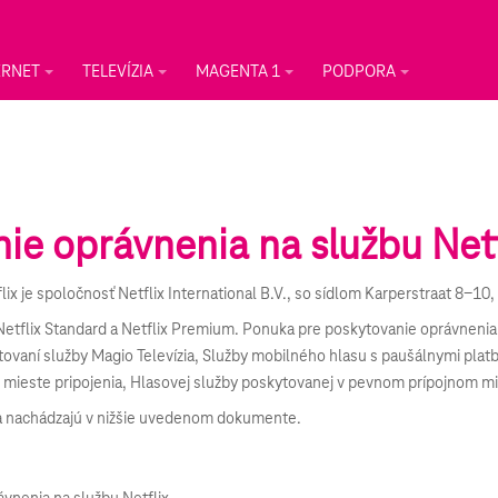
ERNET
TELEVÍZIA
MAGENTA 1
PODPORA
e oprávnenia na službu Netf
ix je spoločnosť Netflix International B.V., so sídlom Karperstraat 8-1
ic, Netflix Standard a Netflix Premium. Ponuka pre poskytovanie oprávnen
ovaní služby Magio Televízia, Služby mobilného hlasu s paušálnymi plat
mieste pripojenia, Hlasovej služby poskytovanej v pevnom prípojnom mie
 nachádzajú v nižšie uvedenom dokumente.