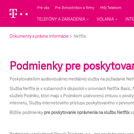
Skip to Main Content
Pre vás
Pre živnostníkov a firmy
Môj Telekom
TELEFÓNY A ZARIADENIA
VOLANIA
INT
Dokumenty a právne informácie
Netflix
Podmienky pre poskytovani
Poskytovateľom audiovizuálnej mediálnej služby na požiadanie Netfl
Služba Netflix je v súčasnosti k dispozícii v úrovniach Netflix Bas
služieb Podniku, ktorí majú s Podnikom uzatvorenú zmluvu o poskyt
internetu, Služby internetového prístupu poskytovaného v pevnom 
Bližšie podmienky
pre poskytovanie oprávnenia na službu Netflix
sa