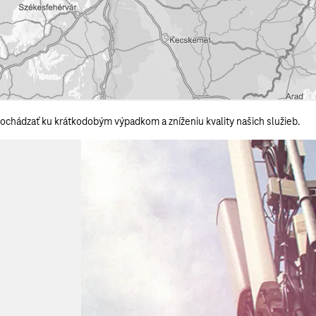
 dochádzať ku krátkodobým výpadkom a zníženiu kvality našich služieb.