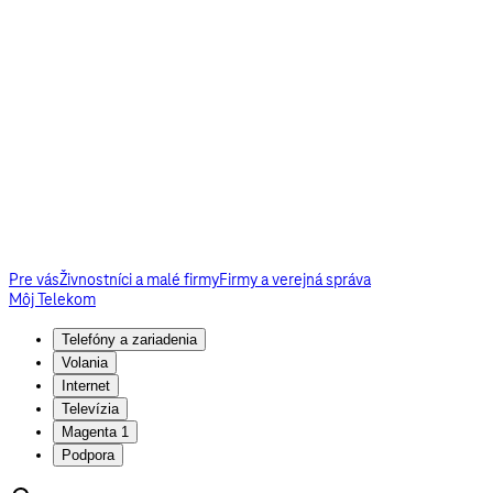
Pre vás
Živnostníci a malé firmy
Firmy a verejná správa
Môj Telekom
Telefóny a zariadenia
Volania
Internet
Televízia
Magenta 1
Podpora