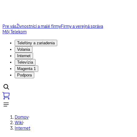
Pre vás
Živnostníci a malé firmy
Firmy a verejná správa
Môj Telekom
Telefóny a zariadenia
Volania
Internet
Televízia
Magenta 1
Podpora
Domov
·
Wiki
·
Internet