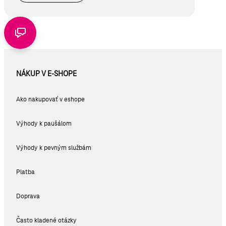
NÁKUP V E-SHOPE
Ako nakupovať v eshope
Výhody k paušálom
Výhody k pevným službám
Platba
Doprava
Často kladené otázky