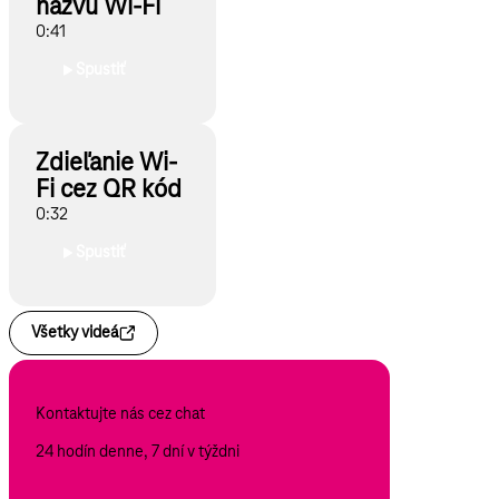
názvu Wi-Fi
0:41
Spustiť
Zdieľanie Wi-
Fi cez QR kód
0:32
Spustiť
Všetky videá
Kontaktujte nás cez chat
24 hodín denne, 7 dní v týždni